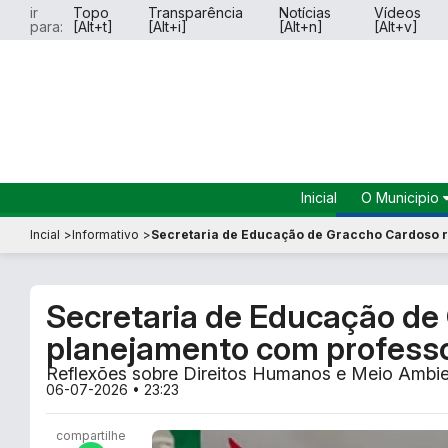
ir
Topo
Transparência
Notícias
Vídeos
para:
[Alt+t]
[Alt+i]
[Alt+n]
[Alt+v]
Inicial
O Municipio
História do
Incial
Informativo
Secretaria de Educação de Graccho Cardoso r
Município
Dados do
Município
Secretaria de Educação de
Símbolos 
Hinos
planejamento com professo
Perguntas
Reflexões sobre Direitos Humanos e Meio Ambie
Frequente
06-07-2026 • 23:23
compartilhe