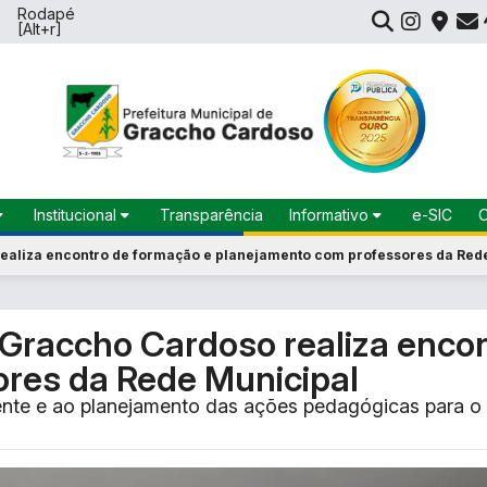
Rodapé
[Alt+r]
Institucional
Transparência
Informativo
e-SIC
O
Gabinete do
Agência de
ealiza encontro de formação e planejamento com professores da Red
Prefeito
Notícias
Estrutura
Calendário de
Organizacional
Eventos
 Graccho Cardoso realiza enco
e
Organograma
Concursos
res da Rede Municipal
Índice
Turismo
nte e ao planejamento das ações pedagógicas para o p
s
FAQ /
Perguntas
Frequentes
Leis, Decretos
e Portarias