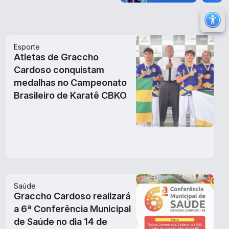
M
Ir 
Esporte
Ir 
Atletas de Graccho
Au
Cardoso conquistam
medalhas no Campeonato
Re
Brasileiro de Karatê CBKO
No
Mu
Saúde
Graccho Cardoso realizará
a 6ª Conferência Municipal
de Saúde no dia 14 de