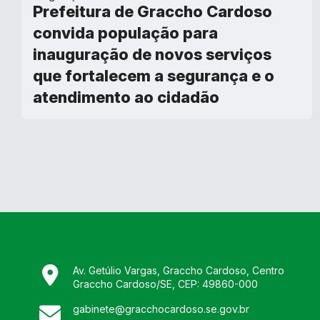
Prefeitura de Graccho Cardoso
convida população para
inauguração de novos serviços
que fortalecem a segurança e o
atendimento ao cidadão
Av. Getúlio Vargas, Graccho Cardoso, Centro
Graccho Cardoso
/
SE
, CEP:
49860-000
gabinete@gracchocardoso.se.gov.br