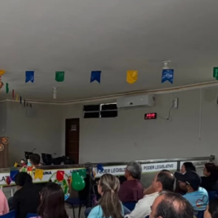
Licitações e
Contratos
Folha de
pagamento
Relatórios
Obras
Saúde Pública
Links Úteis
Galeria de
Vídeos
Galeria de
Fotos
Antes e
Depois
Downloads
COVID-19
LGPD e
Governo