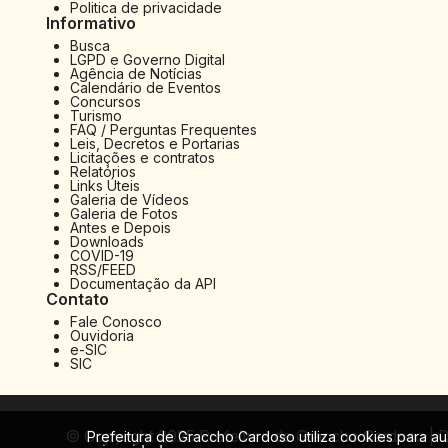
Politica de privacidade
Informativo
Busca
LGPD e Governo Digital
Agência de Notícias
Calendário de Eventos
Concursos
Turismo
FAQ / Perguntas Frequentes
Leis, Decretos e Portarias
Licitações e contratos
Relatórios
Links Úteis
Galeria de Vídeos
Galeria de Fotos
Antes e Depois
Downloads
COVID-19
RSS/FEED
Documentação da API
Contato
Fale Conosco
Ouvidoria
e-SIC
SIC
© Copyright 2025 Prefeitura de Graccho Cardoso | D
Prefeitura de Graccho Cardoso utiliza cookies para a