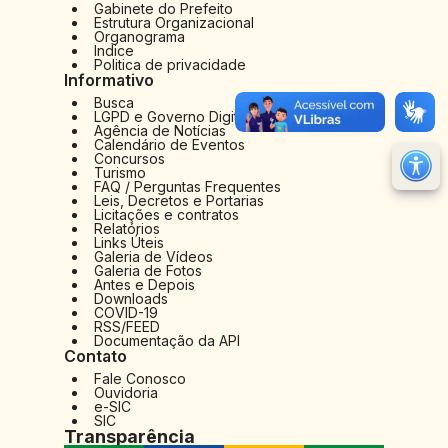
Gabinete do Prefeito
Estrutura Organizacional
Organograma
Indice
Politica de privacidade
Informativo
Busca
LGPD e Governo Digital
Agência de Notícias
Calendário de Eventos
Concursos
M
Turismo
FAQ / Perguntas Frequentes
Ir 
Leis, Decretos e Portarias
Licitações e contratos
Relatórios
Ir 
Links Úteis
Galeria de Vídeos
Au
Galeria de Fotos
Antes e Depois
Re
Downloads
COVID-19
No
RSS/FEED
Documentação da API
Contato
Mu
Fale Conosco
Ouvidoria
e-SIC
SIC
Transparência