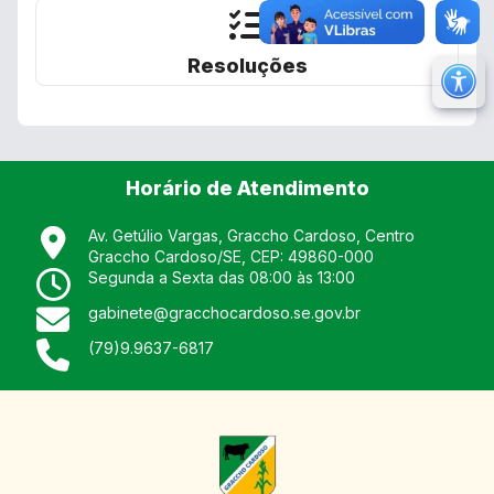
Resoluções
M
Ir 
Ir 
Horário de Atendimento
Au
Re
Av. Getúlio Vargas, Graccho Cardoso, Centro
Graccho Cardoso
/
SE
, CEP:
49860-000
No
Segunda a Sexta das 08:00 às 13:00
Mu
gabinete@gracchocardoso.se.gov.br
(79)9.9637-6817