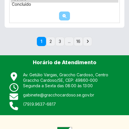
Concluído
1
2
3
...
16
Horário de Atendimento
Av. Getúlio Vargas, Graccho Cardoso, Centro
Graccho Cardoso
/
SE
, CEP:
49860-000
Segunda a Sexta das 08:00 às 13:00
gabinete@gracchocardoso.se.gov.br
(79)9.9637-6817