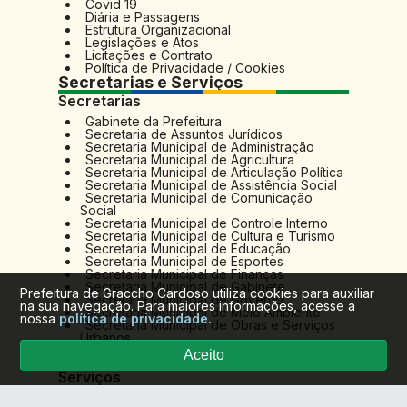
Covid 19
Diária e Passagens
Estrutura Organizacional
Legislações e Atos
Licitações e Contrato
Política de Privacidade / Cookies
Secretarias e Serviços
Secretarias
Gabinete da Prefeitura
Secretaria de Assuntos Jurídicos
Secretaria Municipal de Administração
Secretaria Municipal de Agricultura
Secretaria Municipal de Articulação Política
Secretaria Municipal de Assistência Social
Secretaria Municipal de Comunicação
Social
Secretaria Municipal de Controle Interno
Secretaria Municipal de Cultura e Turismo
Secretaria Municipal de Educação
Secretaria Municipal de Esportes
Secretaria Municipal de Finanças
Secretaria Municipal de Gabinete
Prefeitura de Graccho Cardoso utiliza cookies para auxiliar
Secretaria Municipal de Governo
na sua navegação. Para maiores informações, acesse a
Secretaria Municipal de Meio Ambiente
nossa
política de privacidade.
Secretaria Municipal de Obras e Serviços
Urbanos
Secretaria Municipal de Saúde
Aceito
Secretaria Municipal de Transporte
Serviços
Execução Orçamentária - Emendas