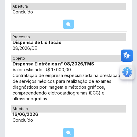
Abertura
Concluído
Processo
Dispensa de Licitação
08/2026/DE
Objeto
Dispensa Eletrônica n° 08/2026/FMS
Valor estimado: R$ 17.000,00
M
Contratação de empresa especializada na prestação
de serviços médicos para realização de exames
Ir 
diagnósticos por imagem e métodos gráficos,
Ir 
compreendendo eletrocardiogramas (ECG) e
ultrassonografias.
Au
Abertura
Re
16/06/2026
Concluído
No
Mu