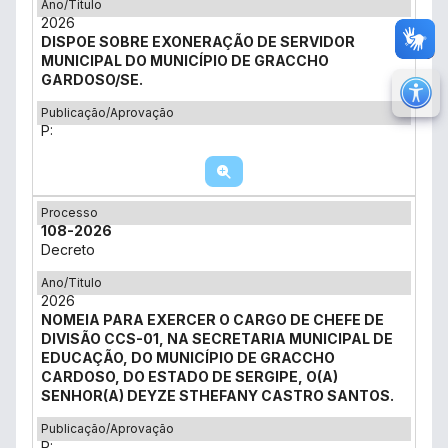
Ano/Titulo
2026
DISPOE SOBRE EXONERAÇÃO DE SERVIDOR
MUNICIPAL DO MUNICÍPIO DE GRACCHO
GARDOSO/SE.
M
Publicação/Aprovação
Ir 
P:
Ir 
Au
Processo
Re
108-2026
Decreto
No
Ano/Titulo
Mu
2026
NOMEIA PARA EXERCER O CARGO DE CHEFE DE
DIVISÃO CCS-01, NA SECRETARIA MUNICIPAL DE
EDUCAÇÃO, DO MUNICÍPIO DE GRACCHO
CARDOSO, DO ESTADO DE SERGIPE, O(A)
SENHOR(A) DEYZE STHEFANY CASTRO SANTOS.
Publicação/Aprovação
P: