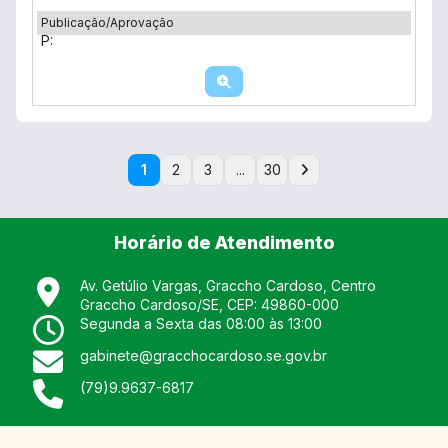
Publicação/Aprovação
P:
1
2
3
...
30
Horário de Atendimento
Av. Getúlio Vargas, Graccho Cardoso, Centro
Graccho Cardoso
/
SE
, CEP:
49860-000
Segunda a Sexta das 08:00 às 13:00
gabinete@gracchocardoso.se.gov.br
(79)9.9637-6817