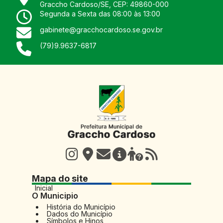
Graccho Cardoso
/
SE
, CEP:
49860-000
Segunda a Sexta das 08:00 às 13:00
gabinete@gracchocardoso.se.gov.br
(79)9.9637-6817
Mapa do site
Inicial
O Municipio
História do Município
Dados do Município
Símbolos e Hinos