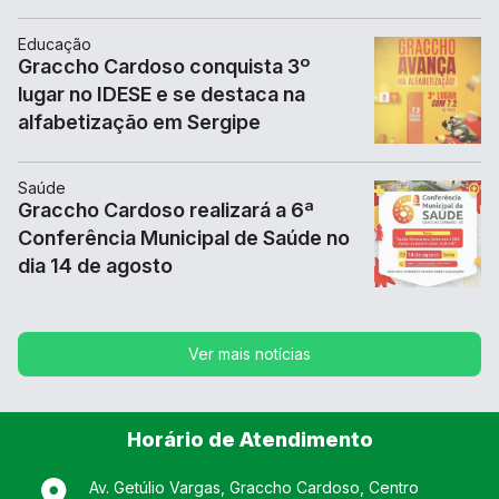
Ir 
Educação
Au
Graccho Cardoso conquista 3º
lugar no IDESE e se destaca na
Re
alfabetização em Sergipe
No
Mu
Saúde
Graccho Cardoso realizará a 6ª
Conferência Municipal de Saúde no
dia 14 de agosto
Ver mais notícias
Horário de Atendimento
Av. Getúlio Vargas, Graccho Cardoso, Centro