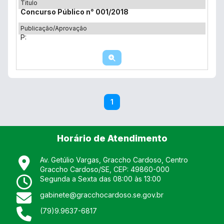
Titulo
Concurso Público n° 001/2018
Re
Publicação/Aprovação
No
P:
Mu
1
Horário de Atendimento
Av. Getúlio Vargas, Graccho Cardoso, Centro
Graccho Cardoso
/
SE
, CEP:
49860-000
Segunda a Sexta das 08:00 às 13:00
gabinete@gracchocardoso.se.gov.br
(79)9.9637-6817