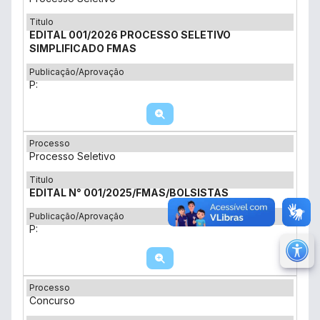
Titulo
EDITAL 001/2026 PROCESSO SELETIVO
SIMPLIFICADO FMAS
Publicação/Aprovação
P:
Processo
Processo Seletivo
Titulo
EDITAL N° 001/2025/FMAS/BOLSISTAS
Publicação/Aprovação
P:
M
Ir 
Processo
Ir 
Concurso
Au