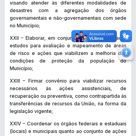
visando atender às diferentes modalidades de
desastres com a agregação dos órgãos
governamentais e não-governamentais com sede
no Município;
XXII – Elaborar, em conjunto com a comunidade,
estudos para avaliação e mapeamento de áreas
M
de risco e ações que viabilizem a melhoria das
condições de proteção da população do
Ir 
Município;
Ir 
XXIII – Firmar convênio para viabilizar recursos
Au
necessários às ações assistenciais, de
Re
recuperação ou preventiva, como contrapartida às
No
transferências de recursos da União, na forma da
legislação vigente;
Mu
XXIV – Coordenar os órgãos federais e estaduais
(locais) e municipais quanto ao conjunto de ações