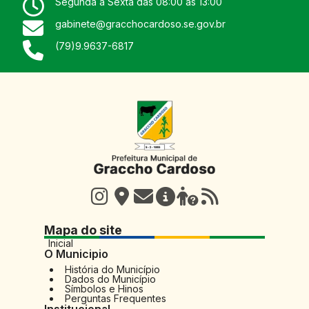
Segunda a Sexta das 08:00 às 13:00
gabinete@gracchocardoso.se.gov.br
(79)9.9637-6817
Mapa do site
Inicial
O Municipio
História do Município
Dados do Município
Símbolos e Hinos
Perguntas Frequentes
Institucional