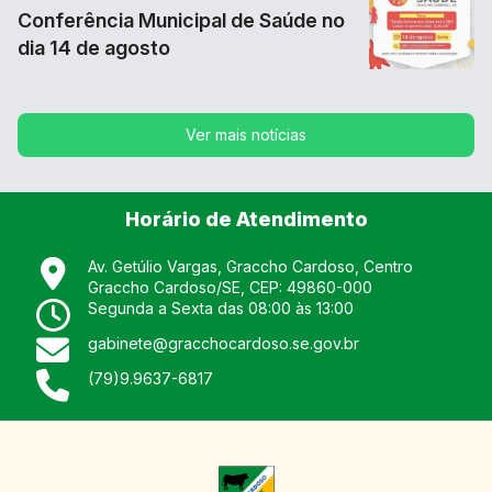
Conferência Municipal de Saúde no
No
dia 14 de agosto
Mu
Ver mais notícias
Horário de Atendimento
Av. Getúlio Vargas, Graccho Cardoso, Centro
Graccho Cardoso
/
SE
, CEP:
49860-000
Segunda a Sexta das 08:00 às 13:00
gabinete@gracchocardoso.se.gov.br
(79)9.9637-6817