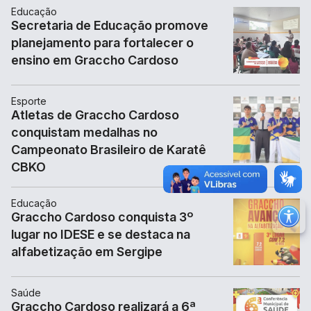
Educação
Secretaria de Educação promove
planejamento para fortalecer o
ensino em Graccho Cardoso
Esporte
Atletas de Graccho Cardoso
conquistam medalhas no
Campeonato Brasileiro de Karatê
CBKO
Educação
Graccho Cardoso conquista 3º
M
lugar no IDESE e se destaca na
Ir 
alfabetização em Sergipe
Ir 
Au
Saúde
Graccho Cardoso realizará a 6ª
Re