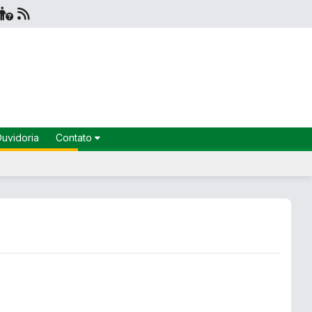
uvidoria
Contato
Fale
Conosco
Ouvidoria
Secretarias
e-SIC
SIC
Localização
Instagram