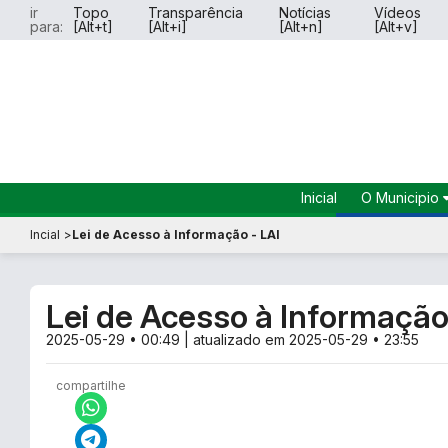
ir
Topo
Transparência
Notícias
Vídeos
para:
[Alt+t]
[Alt+i]
[Alt+n]
[Alt+v]
Inicial
O Municipio
História do
Incial
Lei de Acesso à Informação - LAI
Município
Dados do
Município
Lei de Acesso à Informação
Símbolos 
Hinos
2025-05-29 • 00:49
| atualizado em
2025-05-29 • 23:55
Perguntas
Frequente
compartilhe