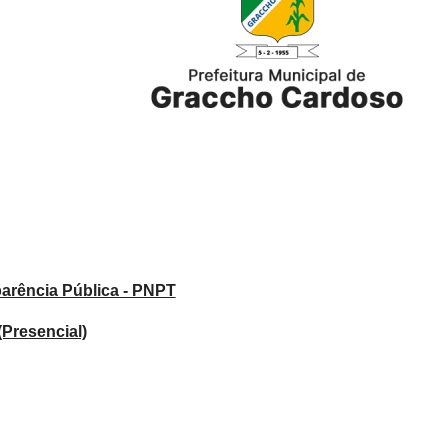
Licitações e
Contratos
Folha de
pagamento
Relatórios
Obras
Saúde Pública
Links Úteis
Galeria de
Vídeos
Galeria de
parência Pública - PNPT
Fotos
Antes e
(Presencial)
Depois
Downloads
COVID-19
LGPD e
Governo