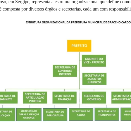
o, em Sergipe, representa a estrutura organizacional que define como
Licitações e
 é composta por diversos órgãos e secretarias, cada um com responsabili
Contratos
Folha de
pagamento
Relatórios
Obras
Saúde Pública
Links Úteis
Galeria de
Vídeos
Galeria de
Fotos
Antes e
Depois
Downloads
COVID-19
LGPD e
Governo