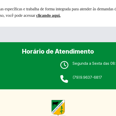
Digital
as específicas e trabalha de forma integrada para atender às demandas 
RSS/FEED
oso, você pode acessar
clicando aqui.
Radar da
Transparência
Pública
Horário de Atendimento
Segunda a Sexta das 08:
(79)9.9637-6817