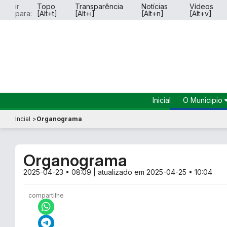
ir
Topo
Transparência
Notícias
Vídeos
para:
[Alt+t]
[Alt+i]
[Alt+n]
[Alt+v]
Inicial
O Municipio
História do
Incial
Organograma
Município
Dados do
Município
Organograma
Símbolos 
Hinos
2025-04-23 • 08:09
| atualizado em
2025-04-25 • 10:04
Perguntas
Frequente
compartilhe