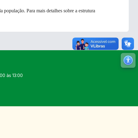
da população.
Para mais detalhes sobre a estrutura
M
Ir 
00 às 13:00
Ir 
Au
Re
No
Mu