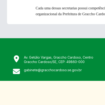
Cada uma dessas secretarias possui competênci
organizacional da Prefeitura de Graccho Card
Av. Getúlio Vargas, Graccho Cardoso, Centro
Graccho Cardoso
/
SE
, CEP:
49860-000
gabinete@gracchocardoso.se.gov.br