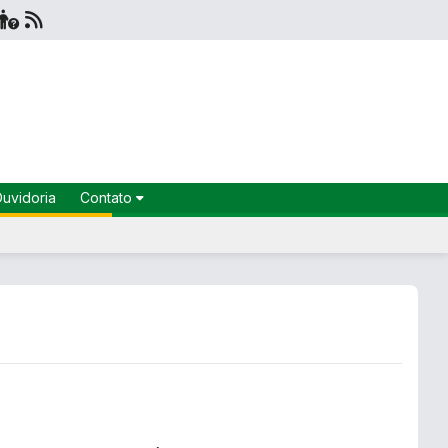
uvidoria
Contato
Fale
Conosco
Ouvidoria
Secretarias
e-SIC
SIC
Localização
Instagram