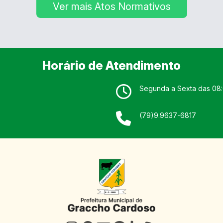
Ver mais Atos Normativos
Digital
RSS/FEED
Radar da
Transparência
Pública
Horário de Atendimento
Segunda a Sexta das 08:
(79)9.9637-6817