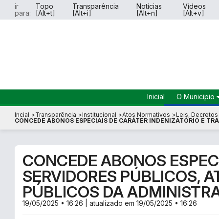
ir
Topo
Transparência
Notícias
Vídeos
para:
[Alt+t]
[Alt+i]
[Alt+n]
[Alt+v]
Inicial
O Municipio
História do
Incial
Transparência
Institucional
Atos Normativos
Leis, Decretos 
Município
CONCEDE ABONOS ESPECIAIS DE CARÁTER INDENIZATÓRIO E TRAN
Dados do
Município
Símbolos 
CONCEDE ABONOS ESPECIA
Hinos
SERVIDORES PÚBLICOS, A
Perguntas
Frequente
PÚBLICOS DA ADMINISTR
19/05/2025 • 16:26
| atualizado em
19/05/2025 • 16:26