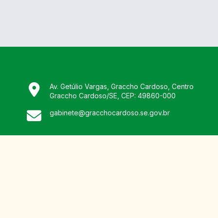
Av. Getúlio Vargas, Graccho Cardoso, Centro
Graccho Cardoso
/
SE
, CEP:
49860-000
gabinete@gracchocardoso.se.gov.br