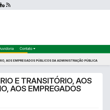
uvidoria
Contato
Fale
Conosco
ÉRIO, AOS EMPREGADOS PÚBLICOS DA ADMINISTRAÇÃO PÚBLICA
Ouvidoria
Secretarias
IO E TRANSITÓRIO, AOS
e-SIC
RIO, AOS EMPREGADOS
SIC
Localização
Instagram