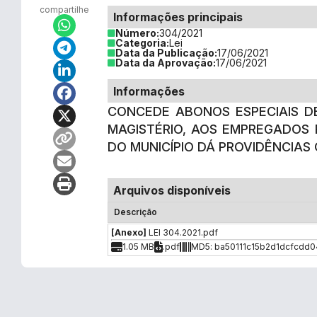
compartilhe
Informações principais
Número:
304/2021
Categoria:
Lei
Data da Publicação:
17/06/2021
Data da Aprovação:
17/06/2021
Informações
CONCEDE ABONOS ESPECIAIS DE 
MAGISTÉRIO, AOS EMPREGADOS 
DO MUNICÍPIO DÁ PROVIDÊNCIAS
Arquivos disponíveis
Descrição
[Anexo]
LEI 304.2021.pdf
1.05 MB
.pdf
MD5: ba50111c15b2d1dcfcdd