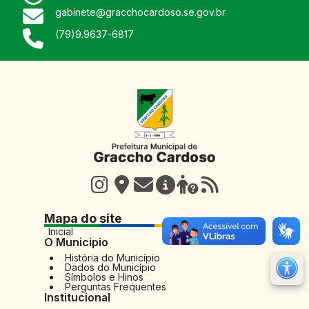
gabinete@gracchocardoso.se.gov.br
(79)9.9637-6817
Mapa do site
Inicial
O Municipio
História do Município
Dados do Município
M
Símbolos e Hinos
Perguntas Frequentes
Ir 
Institucional