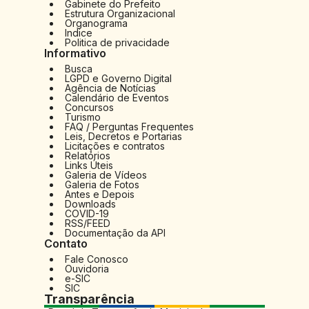
Ir 
Gabinete do Prefeito
Estrutura Organizacional
Organograma
Au
Indice
Politica de privacidade
Re
Informativo
Busca
No
LGPD e Governo Digital
Agência de Notícias
Mu
Calendário de Eventos
Concursos
Turismo
FAQ / Perguntas Frequentes
Leis, Decretos e Portarias
Licitações e contratos
Relatórios
Links Úteis
Galeria de Vídeos
Galeria de Fotos
Antes e Depois
Downloads
COVID-19
RSS/FEED
Documentação da API
Contato
Fale Conosco
Ouvidoria
e-SIC
SIC
Transparência