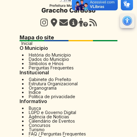
M
Ir 
Mapa do site
Ir 
Inicial
O Municipio
Au
História do Município
Dados do Município
Re
Símbolos e Hinos
Perguntas Frequentes
No
Institucional
Mu
Gabinete do Prefeito
Estrutura Organizacional
Organograma
Indice
Politica de privacidade
Informativo
Busca
LGPD e Governo Digital
Agência de Notícias
Calendário de Eventos
Concursos
Turismo
FAQ / Perguntas Frequentes