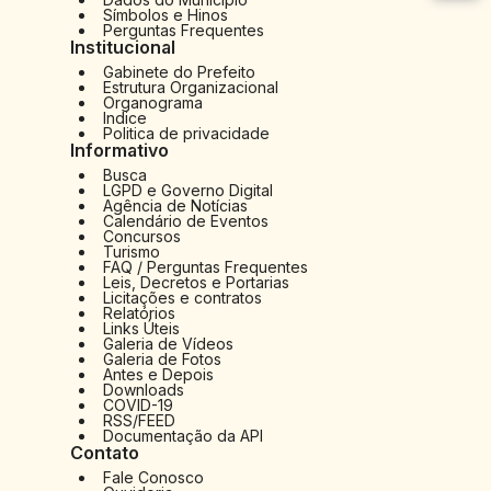
Ir 
Símbolos e Hinos
Perguntas Frequentes
Ir 
Institucional
Gabinete do Prefeito
Au
Estrutura Organizacional
Organograma
Re
Indice
Politica de privacidade
No
Informativo
Busca
Mu
LGPD e Governo Digital
Agência de Notícias
Calendário de Eventos
Concursos
Turismo
FAQ / Perguntas Frequentes
Leis, Decretos e Portarias
Licitações e contratos
Relatórios
Links Úteis
Galeria de Vídeos
Galeria de Fotos
Antes e Depois
Downloads
COVID-19
RSS/FEED
Documentação da API
Contato
Fale Conosco