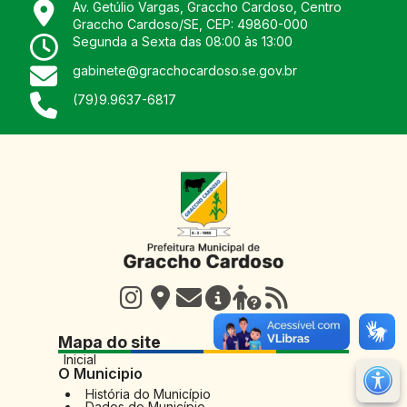
Av. Getúlio Vargas, Graccho Cardoso, Centro
Graccho Cardoso
/
SE
, CEP:
49860-000
Segunda a Sexta das 08:00 às 13:00
gabinete@gracchocardoso.se.gov.br
(79)9.9637-6817
Mapa do site
Inicial
O Municipio
M
História do Município
Dados do Município