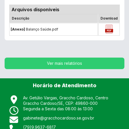
Arquivos disponíveis
Descrição
Download
[Anexo]
Balanço Saúde.pdf
Ver mais relatórios
Horário de Atendimento
Av. Getúlio Vargas, Graccho Cardoso, Centro
Graccho Cardoso
/
SE
, CEP:
49860-000
Segunda a Sexta das 08:00 às 13:00
gabinete@gracchocardoso.se.gov.br
(79)9.9637-6817