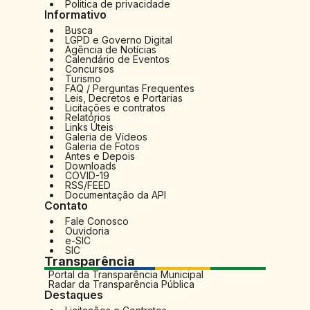
Politica de privacidade
Au
Informativo
Re
Busca
LGPD e Governo Digital
Agência de Notícias
No
Calendário de Eventos
Concursos
Mu
Turismo
FAQ / Perguntas Frequentes
Leis, Decretos e Portarias
Licitações e contratos
Relatórios
Links Úteis
Galeria de Vídeos
Galeria de Fotos
Antes e Depois
Downloads
COVID-19
RSS/FEED
Documentação da API
Contato
Fale Conosco
Ouvidoria
e-SIC
SIC
Transparência
Portal da Transparência Municipal
Radar da Transparência Pública
Destaques