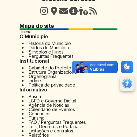
Mapa do site
Inicial
O Municipio
História do Município
Dados do Município
Símbolos e Hinos
Perguntas Frequentes
Institucional
Gabinete do Prefeito
Estrutura Organizacional
Organograma
Indice
M
Politica de privacidade
Informativo
Ir 
Busca
LGPD e Governo Digital
Ir 
Agência de Notícias
Calendário de Eventos
Au
Concursos
Turismo
FAQ / Perguntas Frequentes
Re
Leis, Decretos e Portarias
Licitações e contratos
No
Relatórios