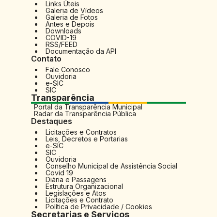
Links Úteis
Mu
Galeria de Vídeos
Galeria de Fotos
Antes e Depois
Downloads
COVID-19
RSS/FEED
Documentação da API
Contato
Fale Conosco
Ouvidoria
e-SIC
SIC
Transparência
Portal da Transparência Municipal
Radar da Transparência Pública
Destaques
Licitações e Contratos
Leis, Decretos e Portarias
e-SIC
SIC
Ouvidoria
Conselho Municipal de Assistência Social
Covid 19
Diária e Passagens
Estrutura Organizacional
Legislações e Atos
Licitações e Contrato
Política de Privacidade / Cookies
Secretarias e Serviços